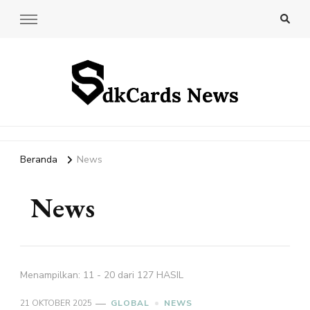
SdkCards News
Delve into the Ultimate News Hub for Today's Most Impactful
Stories!
Beranda
News
News
Menampilkan: 11 - 20 dari 127 HASIL
21 OKTOBER 2025
GLOBAL
NEWS