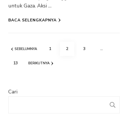
untuk Gaza. Aksi …
BACA SELENGKAPNYA
Paginasi
HALAMAN
HALAMAN
HALAMAN
1
2
3
…
SEBELUMNYA
pos
HALAMAN
13
BERIKUTNYA
Cari
C