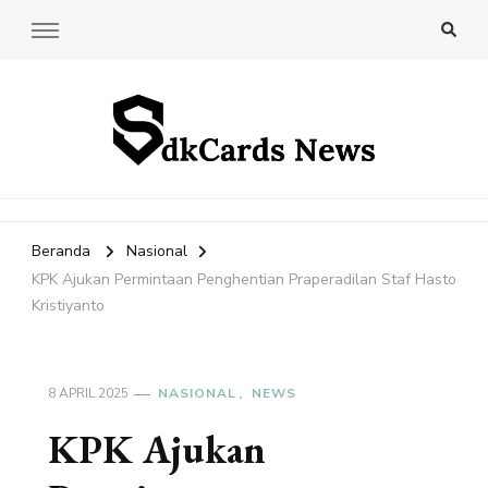
SdkCards News
Delve into the Ultimate News Hub for Today's Most Impactful
Stories!
Beranda
Nasional
KPK Ajukan Permintaan Penghentian Praperadilan Staf Hasto
Kristiyanto
8 APRIL 2025
NASIONAL
NEWS
KPK Ajukan