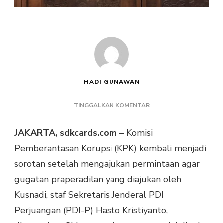
HADI GUNAWAN
PADA
TINGGALKAN KOMENTAR
KPK
AJUKAN
JAKARTA, sdkcards.com
– Komisi
PERMINTAAN
Pemberantasan Korupsi (KPK) kembali menjadi
PENGHENTIAN
PRAPERADILAN
sorotan setelah mengajukan permintaan agar
STAF
gugatan praperadilan yang diajukan oleh
HASTO
KRISTIYANTO
Kusnadi, staf Sekretaris Jenderal PDI
Perjuangan (PDI-P) Hasto Kristiyanto,