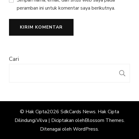
Simpan nama, email, dan situs web saya pada
peramban ini untuk komentar saya berikutnya.
Cari
C
© Hak Cipta2026
SdkCards News
. Hak Cipta
Dilindungi.
Vilva | Diciptakan oleh
Blossom Themes
.
Ditenagai oleh
WordPress
.