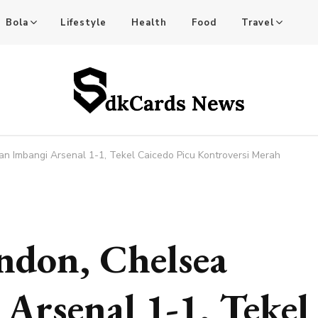
Bola
Lifestyle
Health
Food
Travel
tful Stories!
n Imbangi Arsenal 1-1, Tekel Caicedo Picu Kontroversi Merah
ndon, Chelsea
Arsenal 1-1, Tekel