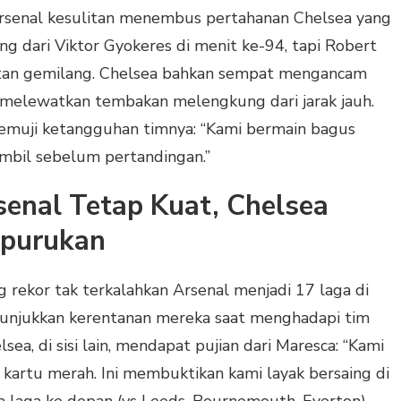
rsenal kesulitan menembus pertahanan Chelsea yang
g dari Viktor Gyokeres di menit ke-94, tapi Robert
an gemilang. Chelsea bahkan sempat mengancam
g melewatkan tembakan melengkung dari jarak jauh.
memuji ketangguhan timnya: “Kami bermain bagus
 ambil sebelum pertandingan.”
enal Tetap Kuat, Chelsea
rpurukan
 rekor tak terkalahkan Arsenal menjadi 17 laga di
nunjukkan kerentanan mereka saat menghadapi tim
ea, di sisi lain, mendapat pujian dari Maresca: “Kami
 kartu merah. Ini membuktikan kami layak bersaing di
a laga ke depan (vs Leeds, Bournemouth, Everton),