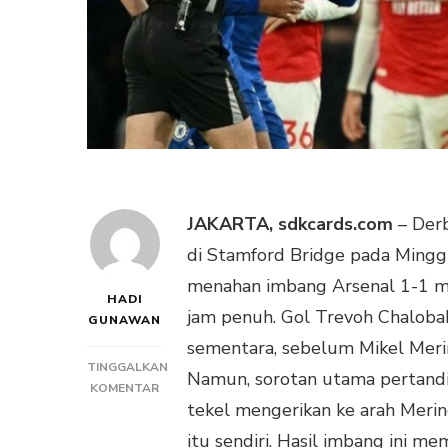
JAKARTA, sdkcards.com
– Derb
di Stamford Bridge pada Mingg
menahan imbang Arsenal 1-1 m
HADI
jam penuh. Gol Trevoh Chaloba
GUNAWAN
sementara, sebelum Mikel Mer
TINGGALKAN
Namun, sorotan utama pertandi
PADA
KOMENTAR
tekel mengerikan ke arah Merin
DUEL
SENGIT
itu sendiri. Hasil imbang ini