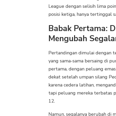
LONDON,
League dengan selisih lima poi
CHELSEA
TAHAN
posisi ketiga, hanya tertinggal s
IMBANGI
ARSENAL
Babak Pertama: Du
1-
1,
Mengubah Segala
TEKEL
CAICEDO
PICU
Pertandingan dimulai dengan te
KONTROVERSI
yang sama-sama bersaing di pu
MERAH
pertama, dengan peluang emas d
dekat setelah umpan silang Ped
karena cedera latihan, mengand
tapi peluang mereka terbatas 
12.
Namun, segalanya berubah di m