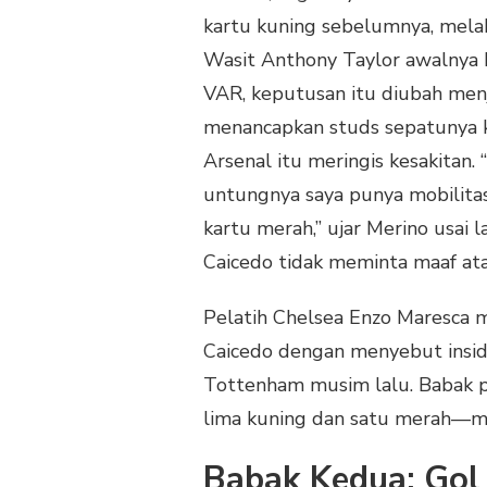
kartu kuning sebelumnya, melaku
Wasit Anthony Taylor awalnya h
VAR, keputusan itu diubah menj
menancapkan studs sepatunya 
Arsenal itu meringis kesakitan.
untungnya saya punya mobilitas
kartu merah,” ujar Merino usai
Caicedo tidak meminta maaf ata
Pelatih Chelsea Enzo Maresca 
Caicedo dengan menyebut insid
Tottenham musim lalu. Babak p
lima kuning dan satu merah—me
Babak Kedua: Gol