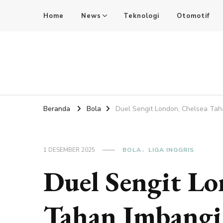
Home
News
Teknologi
Otomotif
SdkCards News
Delve into the Ultimate News Hub for Today's Most Impac
Beranda
Bola
Duel Sengit London, Chelsea Taha
1 DESEMBER 2025
BOLA
LIGA INGGRIS
Duel Sengit Lo
Tahan Imbangi 