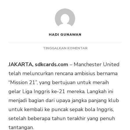
HADI GUNAWAN
PADA
TINGGALKAN KOMENTAR
MANCHESTER
UNITED
JAKARTA, sdkcards.com
– Manchester United
SIAPKAN
telah meluncurkan rencana ambisius bernama
“MISSION
21”
“Mission 21”, yang bertujuan untuk meraih
UNTUK
gelar Liga Inggris ke-21 mereka. Langkah ini
RAIH
GELAR
menjadi bagian dari upaya jangka panjang klub
LIGA
untuk kembali ke puncak sepak bola Inggris,
INGGRIS
setelah beberapa tahun terakhir yang penuh
tantangan.