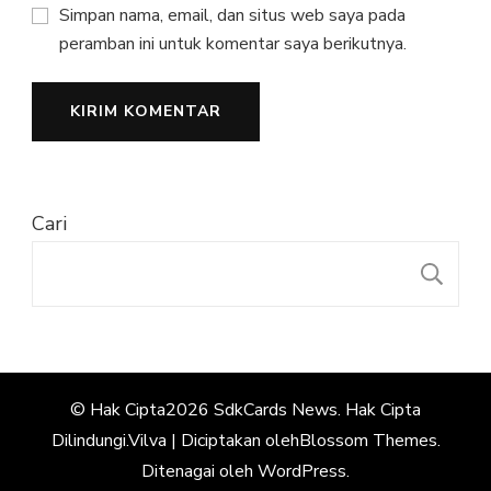
Simpan nama, email, dan situs web saya pada
peramban ini untuk komentar saya berikutnya.
Cari
C
© Hak Cipta2026
SdkCards News
. Hak Cipta
Dilindungi.
Vilva | Diciptakan oleh
Blossom Themes
.
Ditenagai oleh
WordPress
.