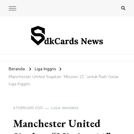
SdkCards News
Delve into the Ultimate News Hub for Today's Most Impactful
Stories!
Beranda
Liga Inggris
Manchester United Siapkan “Mission 21” untuk Raih Gelar
Liga Inggris
6 FEBRUARI 2025
LIGA INGGRIS
Manchester United