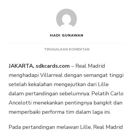
HADI GUNAWAN
PADA
TINGGALKAN KOMENTAR
REAL
MADRID,
JAKARTA, sdkcards.com
– Real Madrid
KEKALAHAN
menghadapi Villarreal dengan semangat tinggi
DARI
LILLE
setelah kekalahan mengejutkan dari Lille
JADI
dalam pertandingan sebelumnya. Pelatih Carlo
MOTIVASI
TUNDUKKAN
Ancelotti menekankan pentingnya bangkit dan
VILLARREAL
memperbaiki performa tim dalam laga ini.
Pada pertandingan melawan Lille, Real Madrid