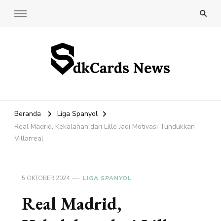
SdkCards News
Delve into the Ultimate News Hub for Today's Most Impactful
Stories!
Beranda
Liga Spanyol
Real Madrid, Kekalahan dari Lille Jadi Motivasi Tundukkan
Villarreal
5 OKTOBER 2024
LIGA SPANYOL
Real Madrid,