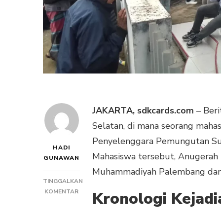
JAKARTA, sdkcards.com
– Beri
Selatan, di mana seorang maha
Penyelenggara Pemungutan Sua
HADI
Mahasiswa tersebut, Anugerah P
GUNAWAN
Muhammadiyah Palembang dan be
TINGGALKAN
PADA
KOMENTAR
Kronologi Kejadi
MAHASISWA
JADI