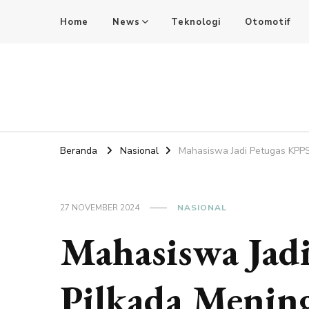
Home
News
Teknologi
Otomotif
SdkCards News
Delve into the Ultimate News Hub for Today's Most Impac
Beranda
Nasional
Mahasiswa Jadi Petugas KPPS
27 NOVEMBER 2024
NASIONAL
Mahasiswa Jad
Pilkada Menin