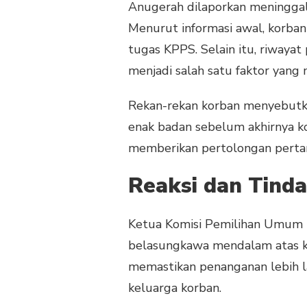
PETUGAS
Anugerah dilaporkan meninggal 
KPPS
Menurut informasi awal, korba
PILKADA
MENINGGAL
tugas KPPS. Selain itu, riwayat
DI
menjadi salah satu faktor yang
MUARA
ENIM
Rekan-rekan korban menyebut
enak badan sebelum akhirnya 
memberikan pertolongan pertam
Reaksi dan Tind
Ketua Komisi Pemilihan Umum
belasungkawa mendalam atas ke
memastikan penanganan lebih l
keluarga korban.