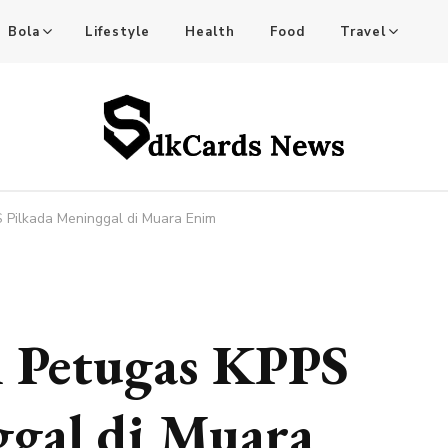
Bola
Lifestyle
Health
Food
Travel
tful Stories!
 Pilkada Meninggal di Muara Enim
i Petugas KPPS
ggal di Muara