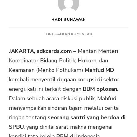
HADI GUNAWAN
PADA
TINGGALKAN KOMENTAR
MAHFUD
MD
JAKARTA, sdkcards.com
– Mantan Menteri
SINDIR
Koordinator Bidang Politik, Hukum, dan
DUGAAN
KORUPSI
Keamanan (Menko Polhukam)
Mahfud MD
BBM
kembali menyentil dugaan korupsi di sektor
OPLOSAN
LEWAT
energi, kali ini terkait dengan
BBM oplosan
.
CERITA
Dalam sebuah acara diskusi publik, Mahfud
DOA
SANTRI
menyampaikan sindiran tajam melalui cerita
DI
ringan tentang
seorang santri yang berdoa di
SPBU
SPBU
, yang dinilai sarat makna mengenai
kondisi tata kelola BBM di Indonesia.