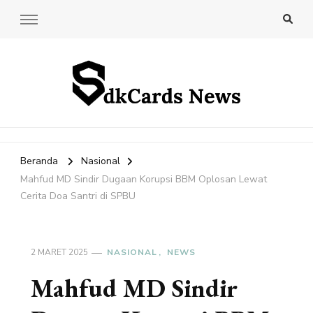
SdkCards News
Delve into the Ultimate News Hub for Today's Most Impactful
Stories!
Beranda
Nasional
Mahfud MD Sindir Dugaan Korupsi BBM Oplosan Lewat
Cerita Doa Santri di SPBU
2 MARET 2025
NASIONAL
NEWS
Mahfud MD Sindir