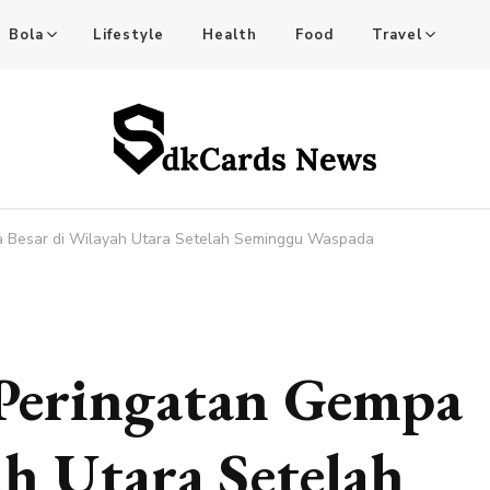
Bola
Lifestyle
Health
Food
Travel
tful Stories!
a Besar di Wilayah Utara Setelah Seminggu Waspada
 Peringatan Gempa
ah Utara Setelah