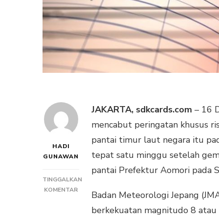
JAKARTA, sdkcards.com
– 16 D
mencabut peringatan khusus ri
pantai timur laut negara itu pa
HADI
tepat satu minggu setelah ge
GUNAWAN
pantai Prefektur Aomori pada 
TINGGALKAN
PADA
KOMENTAR
Badan Meteorologi Jepang (JMA
JEPANG
berkekuatan magnitudo 8 atau l
AKHIRI