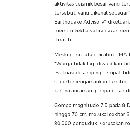
PERINGATAN
aktivitas seismik besar yang t
GEMPA
tersebut, yang dikenal sebagai
BESAR
DI
Earthquake Advisory”, dikelua
WILAYAH
memicu kekhawatiran akan gemp
UTARA
SETELAH
Trench.
SEMINGGU
WASPADA
Meski peringatan dicabut, JMA
“Warga tidak lagi diwajibkan ti
evakuasi di samping tempat tidu
seperti mengamankan furnitur 
karena ancaman gempa besar di
Gempa magnitudo 7,5 pada 8 
hingga 70 cm, melukai sekitar 
90.000 penduduk. Kerusakan re