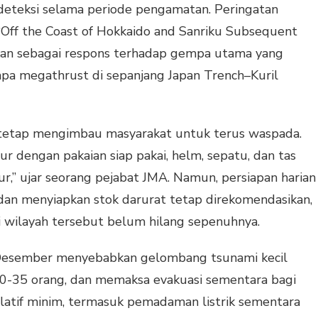
erdeteksi selama periode pengamatan. Peringatan
 “Off the Coast of Hokkaido and Sanriku Subsequent
rkan sebagai respons terhadap gempa utama yang
a megathrust di sepanjang Japan Trench–Kuril
 tetap mengimbau masyarakat untuk terus waspada.
dur dengan pakaian siap pakai, helm, sepatu, dan tas
r,” ujar seorang pejabat JMA. Namun, persiapan harian
dan menyiapkan stok darurat tetap direkomendasikan,
 wilayah tersebut belum hilang sepenuhnya.
Desember menyebabkan gelombang tsunami kecil
30-35 orang, dan memaksa evakuasi sementara bagi
latif minim, termasuk pemadaman listrik sementara