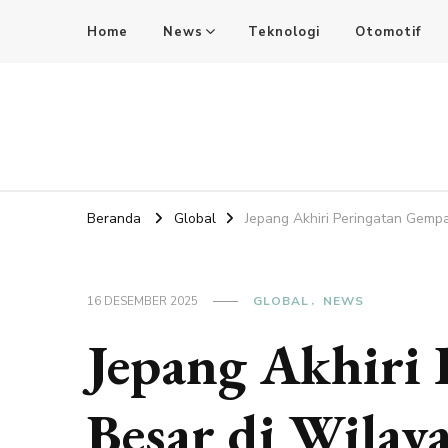
Home
News
Teknologi
Otomotif
SdkCards News
Delve into the Ultimate News Hub for Today's Most Impac
Beranda
Global
Jepang Akhiri Peringatan Gemp
16 DESEMBER 2025
GLOBAL
NEWS
Jepang Akhiri
Besar di Wilay