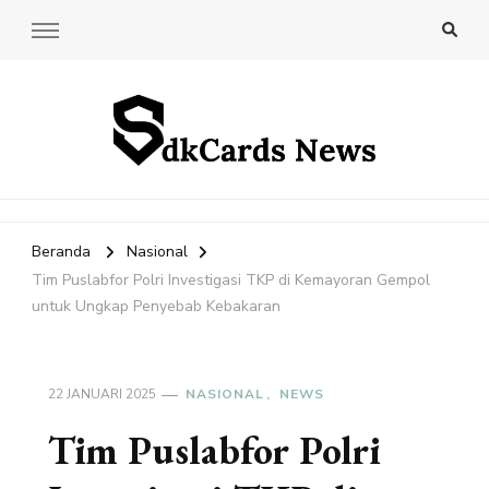
SdkCards News
Delve into the Ultimate News Hub for Today's Most Impactful
Stories!
Beranda
Nasional
Tim Puslabfor Polri Investigasi TKP di Kemayoran Gempol
untuk Ungkap Penyebab Kebakaran
22 JANUARI 2025
NASIONAL
NEWS
Tim Puslabfor Polri