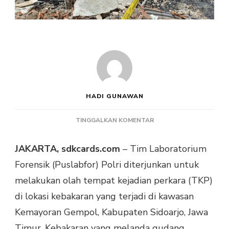
HADI GUNAWAN
PADA
TINGGALKAN KOMENTAR
TIM
PUSLABFOR
JAKARTA, sdkcards.com
– Tim Laboratorium
POLRI
Forensik (Puslabfor) Polri diterjunkan untuk
INVESTIGASI
TKP
melakukan olah tempat kejadian perkara (TKP)
DI
di lokasi kebakaran yang terjadi di kawasan
KEMAYORAN
GEMPOL
Kemayoran Gempol, Kabupaten Sidoarjo, Jawa
UNTUK
Timur. Kebakaran yang melanda gudang
UNGKAP