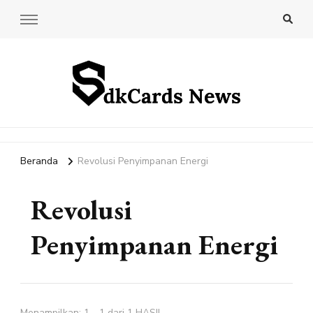
SdkCards News
Delve into the Ultimate News Hub for Today's Most Impactful
Stories!
Beranda
Revolusi Penyimpanan Energi
Revolusi
Penyimpanan Energi
Menampilkan: 1 - 1 dari 1 HASIL