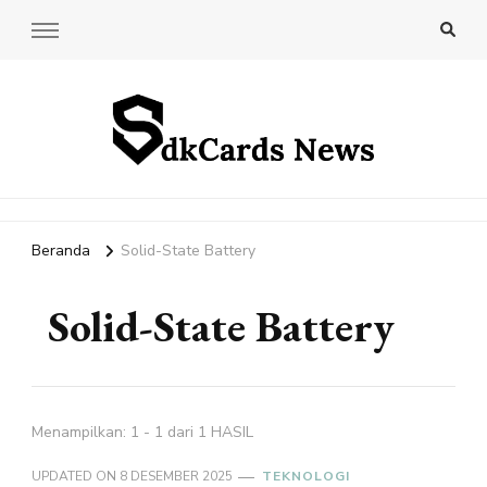
SdkCards News
Delve into the Ultimate News Hub for Today's Most Impactful
Stories!
Beranda
Solid-State Battery
Solid-State Battery
Menampilkan: 1 - 1 dari 1 HASIL
UPDATED ON
8 DESEMBER 2025
TEKNOLOGI