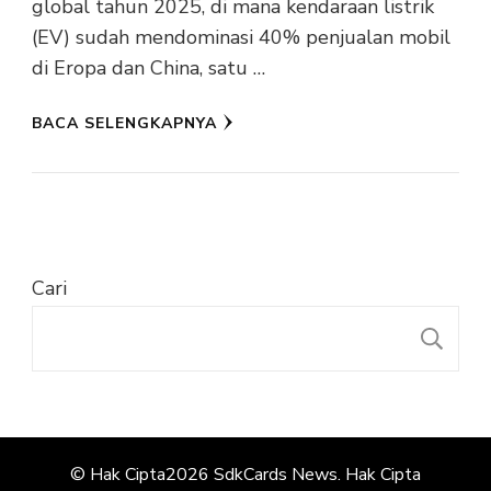
global tahun 2025, di mana kendaraan listrik
(EV) sudah mendominasi 40% penjualan mobil
di Eropa dan China, satu …
BACA SELENGKAPNYA
Cari
C
© Hak Cipta2026
SdkCards News
. Hak Cipta