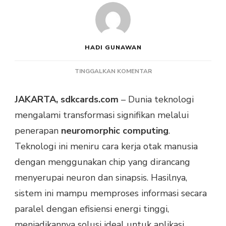
HADI GUNAWAN
PADA
TINGGALKAN KOMENTAR
NEUROMORPHIC
COMPUTING,
JAKARTA, sdkcards.com
– Dunia teknologi
REVOLUSI
mengalami transformasi signifikan melalui
KECERDASAN
BUATAN
penerapan
neuromorphic computing
.
HEMAT
Teknologi ini meniru cara kerja otak manusia
ENERGI
dengan menggunakan chip yang dirancang
menyerupai neuron dan sinapsis. Hasilnya,
sistem ini mampu memproses informasi secara
paralel dengan efisiensi energi tinggi,
menjadikannya solusi ideal untuk aplikasi