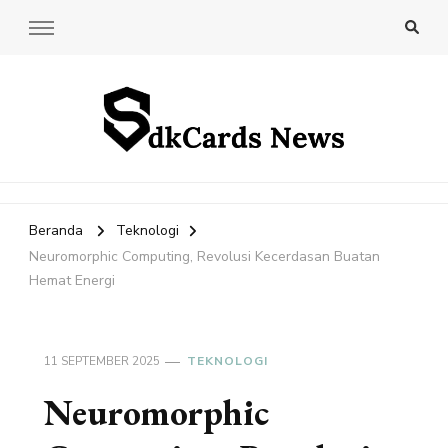
SdkCards News
Delve into the Ultimate News Hub for Today's Most Impactful
Stories!
Beranda
Teknologi
Neuromorphic Computing, Revolusi Kecerdasan Buatan
Hemat Energi
11 SEPTEMBER 2025
TEKNOLOGI
Neuromorphic