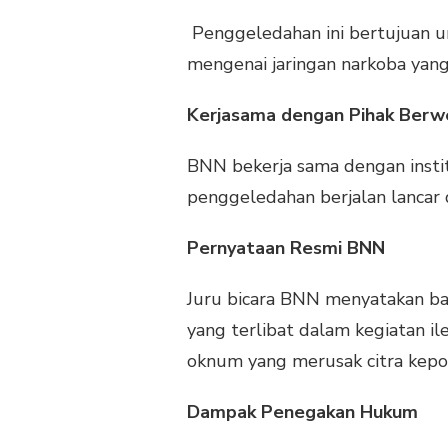
DI
RUMAH
Penggeledahan ini bertujuan u
ANGGOTA
mengenai jaringan narkoba yang
POLISI
SURABAYA
TERKAIT
Kerjasama dengan Pihak Ber
JARINGAN
NARKOBA
BNN bekerja sama dengan instit
SUMUT-
NTB
penggeledahan berjalan lancar
Pernyataan Resmi BNN
Juru bicara BNN menyatakan bah
yang terlibat dalam kegiatan i
oknum yang merusak citra kepol
Dampak Penegakan Hukum