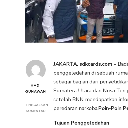
JAKARTA, sdkcards.com
– Bada
penggeledahan di sebuah rumah 
sebagai bagian dari penyelidik
HADI
Sumatera Utara dan Nusa Tengg
GUNAWAN
setelah BNN mendapatkan inform
TINGGALKAN
peredaran narkoba.
Poin-Poin P
PADA
KOMENTAR
PENGGELEDAHAN
Tujuan Penggeledahan
BNN