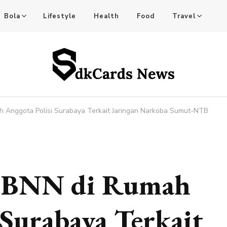
Bola
Lifestyle
Health
Food
Travel
tful Stories!
 Anggota Polisi Surabaya Terkait Jaringan Narkoba Sumut-NTB
n BNN di Rumah
 Surabaya Terkait