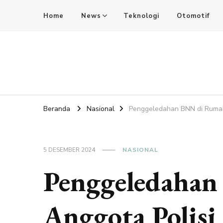
Home
News
Teknologi
Otomotif
SdkCards News
Delve into the Ultimate News Hub for Today's Most Impac
Beranda
Nasional
Penggeledahan BNN di Rumah
5 DESEMBER 2024
NASIONAL
Penggeledaha
Anggota Polisi