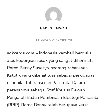
HADI GUNAWAN
PADA
TINGGALKAN KOMENTAR
ROMO
BENNY
sdkcards.com
– Indonesia kembali berduka
DALAM
atas kepergian sosok yang sangat dihormati,
KENANGAN:
ROHANIWAN
Romo Benny Susetyo, seorang rohaniwan
PENGGAGAS
Katolik yang dikenal luas sebagai penggagas
TOLERANSI
DAN
nilai-nilai toleransi dan Pancasila. Dalam
PANCASILA
peranannya sebagai Staf Khusus Dewan
Pengarah Badan Pembinaan Ideologi Pancasila
(BPIP), Romo Benny telah berupaya keras