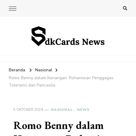
SdkCards News
Delve into the Ultimate News Hub for Today's Most Impactful
Stories!
Beranda
Nasional
Romo Benny dalam Kenangan: Rohaniwan Penggagas
Toleransi dan Pancasila
5 OKTOBER 2024
NASIONAL
NEWS
Romo Benny dalam