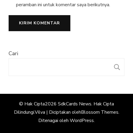
peramban ini untuk komentar saya berikutnya.
Cari
C
© Hak Cipta2026
SdkCards News
. Hak Cipta
Dilindungi.
Vilva | Diciptakan oleh
Blossom Themes
.
Ditenagai oleh
WordPress
.