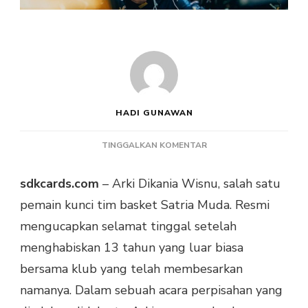
HADI GUNAWAN
PADA
TINGGALKAN KOMENTAR
ARKI
DIKANIA
sdkcards.com
– Arki Dikania Wisnu, salah satu
WISNU
pemain kunci tim basket Satria Muda. Resmi
MENGUCAPKAN
SELAMAT
mengucapkan selamat tinggal setelah
TINGGAL,
menghabiskan 13 tahun yang luar biasa
13
TAHUN
bersama klub yang telah membesarkan
BERSAMA
namanya. Dalam sebuah acara perpisahan yang
SATRIA
MUDA