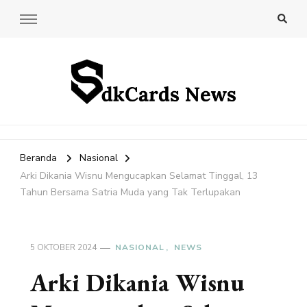
SdkCards News
Delve into the Ultimate News Hub for Today's Most Impactful
Stories!
Beranda
Nasional
Arki Dikania Wisnu Mengucapkan Selamat Tinggal, 13
Tahun Bersama Satria Muda yang Tak Terlupakan
5 OKTOBER 2024
NASIONAL
NEWS
Arki Dikania Wisnu