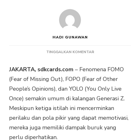
HADI GUNAWAN
PADA
TINGGALKAN KOMENTAR
DAMPAK
BURUK
JAKARTA, sdkcards.com
– Fenomena FOMO
FOMO,
(Fear of Missing Out), FOPO (Fear of Other
FOPO,
DAN
People’s Opinions), dan YOLO (You Only Live
YOLO
Once) semakin umum di kalangan Generasi Z.
SERTA
SOLUSINYA
Meskipun ketiga istilah ini mencerminkan
UNTUK
perilaku dan pola pikir yang dapat memotivasi,
GEN
Z
mereka juga memiliki dampak buruk yang
perlu diperhatikan.