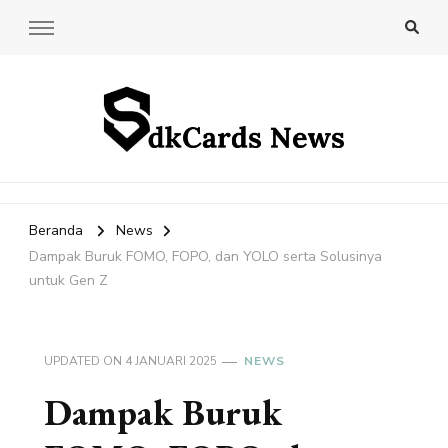
SdkCards News
Delve into the Ultimate News Hub for Today's Most Impactful
Stories!
Beranda
News
Dampak Buruk FOMO, FOPO, dan YOLO serta Solusinya
untuk Gen Z
UPDATED ON
4 JANUARI 2025
NEWS
Dampak Buruk