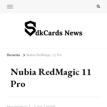
SdkCards News
Delve into the Ultimate News Hub for Today's Most Impactful
Stories!
Beranda
Nubia RedMagic 11 Pro
Nubia RedMagic 11
Pro
Menampilkan: 1 - 1 dari 1 HASIL