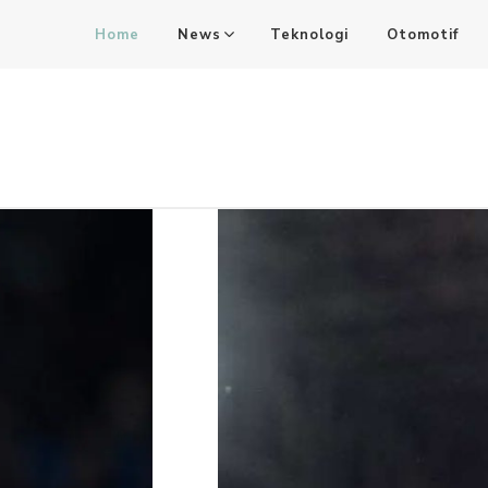
Home
News
Teknologi
Otomotif
SdkCards News
Delve into the Ultimate News Hub for Today's Most Impac