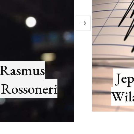
›
GLOBAL
NEWS
Akhiri Peringatan Gemp
 Utara Setelah Seming