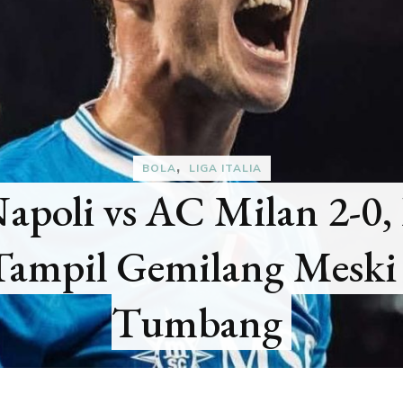
mus
Jepang 
oneri
Wilayah