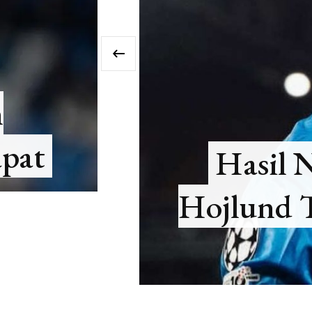
‹
BOLA
LIGA ITALIA
i vs AC Milan 2-0, Ras
l Gemilang Meski Ross
Tumbang