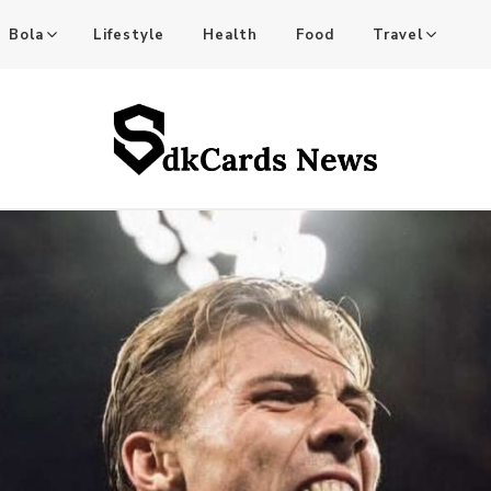
Bola
Lifestyle
Health
Food
Travel
tful Stories!