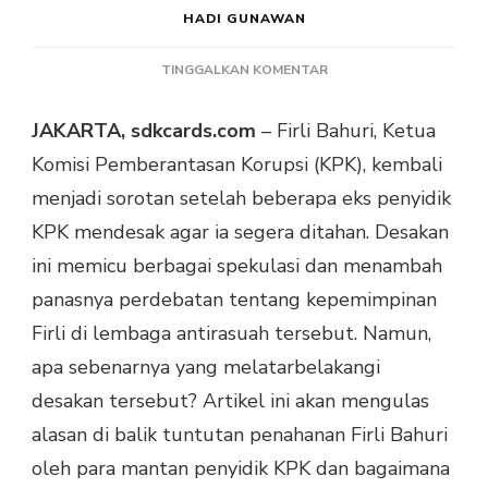
HADI GUNAWAN
PADA
TINGGALKAN KOMENTAR
EKS
PENYIDIK
JAKARTA, sdkcards.com
– Firli Bahuri, Ketua
KPK
Komisi Pemberantasan Korupsi (KPK), kembali
DESAK
PENAHANAN
menjadi sorotan setelah beberapa eks penyidik
FIRLI
KPK mendesak agar ia segera ditahan. Desakan
BAHURI,
ADA
ini memicu berbagai spekulasi dan menambah
APA?
panasnya perdebatan tentang kepemimpinan
Firli di lembaga antirasuah tersebut. Namun,
apa sebenarnya yang melatarbelakangi
desakan tersebut? Artikel ini akan mengulas
alasan di balik tuntutan penahanan Firli Bahuri
oleh para mantan penyidik KPK dan bagaimana