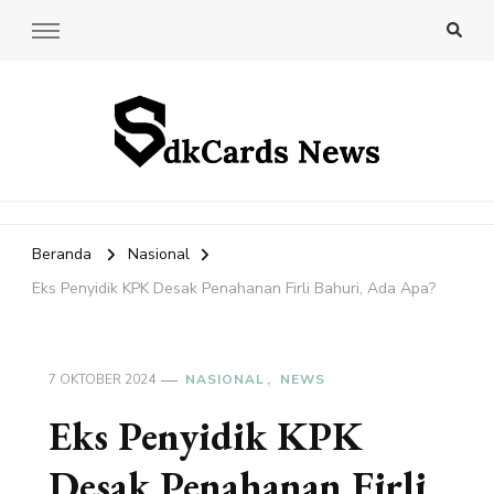
SdkCards News
Delve into the Ultimate News Hub for Today's Most Impactful
Stories!
Beranda
Nasional
Eks Penyidik KPK Desak Penahanan Firli Bahuri, Ada Apa?
7 OKTOBER 2024
NASIONAL
NEWS
Eks Penyidik KPK
Desak Penahanan Firli